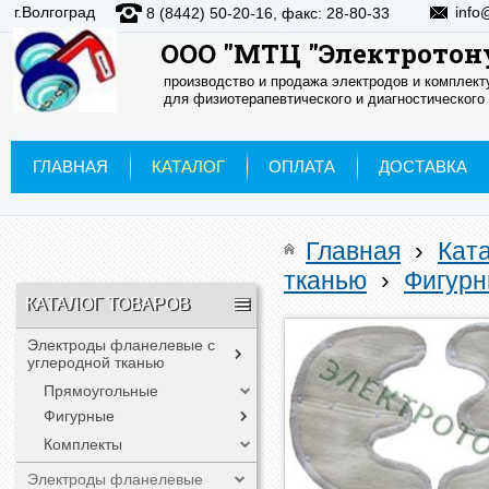
г.Волгоград
info
8 (8442) 50-20-16, факс: 28-80-33
ООО "МТЦ "Электротон
производство и продажа электродов и комплек
для физиотерапевтического и диагностического
ГЛАВНАЯ
КАТАЛОГ
ОПЛАТА
ДОСТАВКА
Главная
›
Кат
тканью
›
Фигур
КАТАЛОГ ТОВАРОВ
Электроды фланелевые с
углеродной тканью
Прямоугольные
Фигурные
Комплекты
Электроды фланелевые