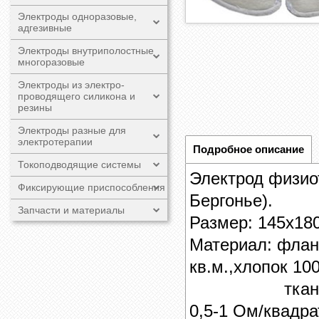
Электроды одноразовые,
адгезивные
Электроды внутриполостные
многоразовые
Электроды из электро-
проводящего силикона и
резины
Электроды разные для
электротерапии
Подробное описание
Токоподводящие системы
Электрод физио
Фиксирующие приспособления
Бергонье). ​
Запчасти и материалы
Размер: 145х18
Материал: флан
кв.м.,хлопок 10
ткань углеро
0,5-1 Ом/квадра