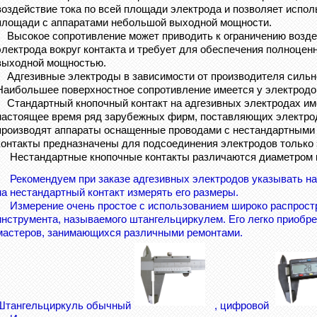
воздействие тока по всей площади электрода и позволяет испо
площади
с аппаратами небольшой выходной мощности.
Высокое сопротивление может приводить к ограничению возде
электрода вокруг контакта и требует для обеспечения полноце
выходной мощностью.
Адгезивные электроды в зависимости от производителя сильно
Наибольшее поверхностное сопротивление имеется у электрод
Стандартный кнопочный контакт на адгезивных электродах име
настоящее время ряд зарубежных фирм, поставляющих электрод
производят аппараты оснащенные проводами с нестандартными 
контакты предназначены для подсоединения электродов только
Нестандартные кнопочные контакты различаются диаметром кн
Рекомендуем при заказе адгезивных электродов указывать наз
на нестандартный контакт измерять его размеры.
Измерение очень простое с использованием широко распростр
инструмента, называемого штангельциркулем. Его легко приобре
мастеров, занимающихся различными ремонтами.
Штангельциркуль обычный
, цифровой