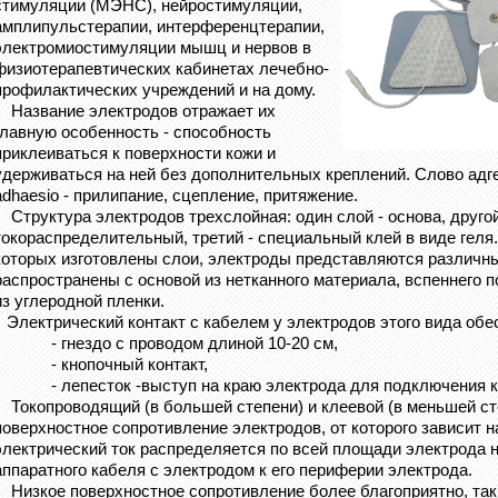
стимуляции (МЭНС), нейростимуляции,
амплипульстерапии, интерференцтерапии,
электромиостимуляции мышц и нервов в
физиотерапевтических кабинетах лечебно-
профилактических учреждений и на дому.
Название электродов отражает их
главную особенность - способность
приклеиваться к поверхности кожи и
удерживаться на ней без дополнительных креплений. Слово адг
adhaesio - прилипание, сцепление, притяжение.
Структура электродов трехслойная: один слой - основа, другой
токораспределительный, третий - специальный клей в виде геля.
которых изготовлены слои, электроды представляются различ
распространены с основой из нетканного материала, вспеннего
из углеродной пленки.
Электрический контакт с кабелем у электродов этого вида обес
- гнездо с проводом длиной 10-20 см,
- кнопочный контакт,
- лепесток -выступ на краю электрода для подключения к
Токопроводящий (в большей степени) и клеевой (в меньшей ст
поверхностное сопротивление электродов, от которого зависит 
электрический ток распределяется по всей площади электрода н
аппаратного кабеля с электродом к его периферии электрода.
Низкое поверхностное сопротивление более благоприятно, так