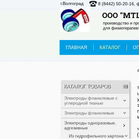
г.Волгоград
8 (8442) 50-20-16, 
ООО "МТЦ
производство и п
для физиотерапевт
ГЛАВНАЯ
КАТАЛОГ
О
КАТАЛОГ ТОВАРОВ
Электроды фланелевые с
углеродной тканью
Электроды фланелевые
Электроды одноразовые,
адгезивные
Из гидрофильного картона