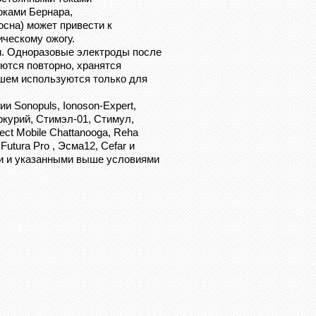
оками Бернара,
сна) может привести к
ическому ожогу.
. Одноразовые электроды после
ются повторно, хранятся
шем используются только для
 Sonopuls, Ionoson-Expert,
ркурий, Стимэл-01, Стимул,
ect Mobile Chattanooga, Reha
utura Pro , Эсма12, Cefar и
ии и указанными выше условиями