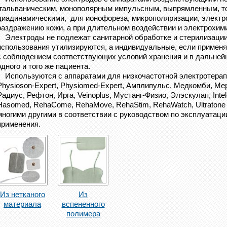
(гальваническим, монополярным импульсным, выпрямленным, т
диадинамическими, для ионофореза, микрополяризации, электро
раздражению кожи, а при длительном воздействии и электрохим
Электроды не подлежат санитарной обработке и стерилизации
использования утилизируются, а индивидуальные, если применя
с соблюдением соответствующих условий хранения и в дальней
одного и того же пациента.
Используются с аппаратами для низкочастотной электротерапии
Physioson-Expert, Physiomed-Expert, Амплипульс, Медкомби, Ме
Радиус, Рефтон, Ирга, Veinoplus, Мустанг-Физио, Элэскулап, Intel
Hasomed, RehaCome, RehaMove, RehaStim, RehaWatch, Ultratone F
многими другими в соответствии с руководством по эксплуатац
применения.
Из нетканого
Из
материала
вспененного
полимера