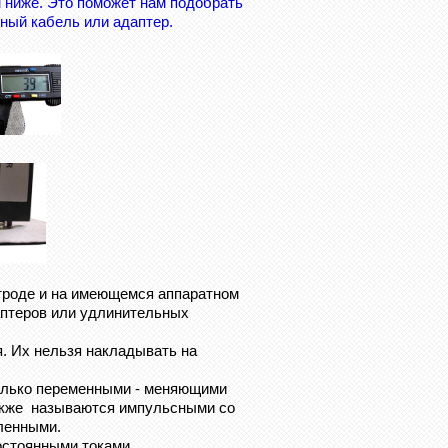
ниже. Это поможет нам подобрать
ный кабель или адаптер.
троде и на имеющемся аппаратном
аптеров или удлинительных
 Их нельзя накладывать на
олько переменными - меняющими
также называются импульсными со
ленными.
остоянными токами