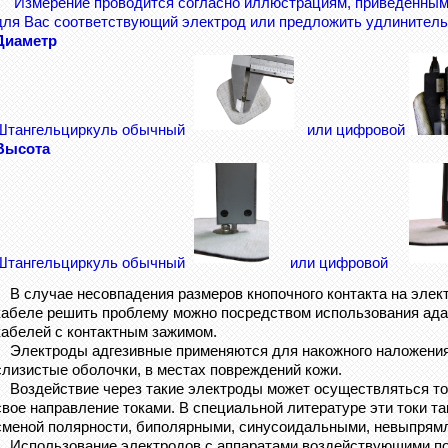
Измерение проводится согласно иллюстрациям, приведенным 
для Вас соответствующий электрод или предложить удлинитель
Диаметр
Штангельциркуль обычный
или цифровой
Высота
Штангельциркуль обычный
или
цифровой
В случае несовпадения размеров кнопочного контакта на элек
кабеле решить проблему можно посредством использования ад
кабелей с контактным зажимом.
Электроды адгезивные применяются для накожного наложения.
слизистые оболочки, в местах повреждений кожи.
Воздействие через такие электроды может осуществляться т
свое направление токами. В специальной литературе эти токи 
сменой полярности, биполярными, синусоидальными, невыпрям
Использование электродов с аппаратами воздействующими п