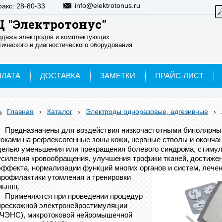
info@elektrotonus.ru
факс: 28-80-33
 "Электротонус"
родажа электродов и комплектующих
ического и диагностического оборудования
ПЛАТА
ДОСТАВКА
ЗАМЕТКИ
ПРАЙС-ЛИСТ
Главная
›
Каталог
›
Электроды одноразовые, адгезивные
›
Предназначены для воздействия низкочастотными биполярны
токами на рефлексогенные зоны кожи, нервные стволы и оконча
целью уменьшения или прекращения болевого синдрома, стимул
усиления кровообращения, улучшения трофики тканей, достиже
эффекта, нормализации функций многих органов и систем, лече
профилакти
ки утомления и тренировки
мышц.
Применяются при проведении процедур
чрескожной электронейростимуляции
(ЧЭНС), микротоковой нейромышечной