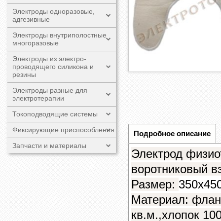
Электроды одноразовые,
адгезивные
Электроды внутриполостные
многоразовые
Электроды из электро-
проводящего силикона и
резины
Электроды разные для
электротерапии
Токоподводящие системы
Фиксирующие приспособления
Подробное описание
Запчасти и материалы
Электрод физио
воротниковый в
Размер:
350х45
Материал: флан
кв.м.,хлопок 10