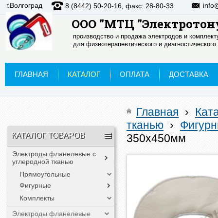
г.Волгоград
info
8 (8442) 50-20-16, факс: 28-80-33
ООО "МТЦ "Электротон
производство и продажа электродов и комплек
для физиотерапевтического и диагностического
ГЛАВНАЯ
КАТАЛОГ
ОПЛАТА
ДОСТАВКА
Главная
›
Кат
тканью
›
Фигур
КАТАЛОГ ТОВАРОВ
350х450мм
Электроды фланелевые с
углеродной тканью
Прямоугольные
Фигурные
Комплекты
Электроды фланелевые