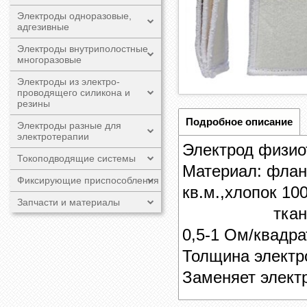
Электроды одноразовые,
адгезивные
Электроды внутриполостные
многоразовые
Электроды из электро-
проводящего силикона и
резины
Подробное описание
Электроды разные для
электротерапии
​Электрод физио
Токоподводящие системы
Материал: флан
Фиксирующие приспособления
кв.м.,хлопок 10
Запчасти и материалы
ткань углеро
0,5-1 Ом/квадра
Толщина электр
Заменяет электр