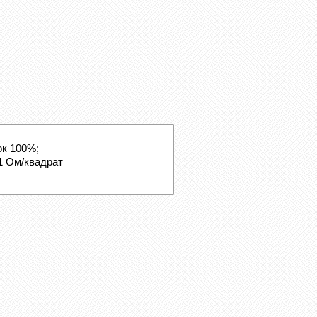
ок 100%;
 Ом/квадрат