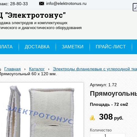
info@elektrotonus.ru
факс: 28-80-33
 "Электротонус"
родажа электродов и комплектующих
ического и диагностического оборудования
ПЛАТА
ДОСТАВКА
ЗАМЕТКИ
ПРАЙС-ЛИСТ
Главная
›
Каталог
›
Электроды фланелевые с углеродной тк
Прямоугольный 60 х 120 мм.
Артикул: 1.72
Прямоугольны
Площадь - 72 см2
308
руб.
Количество