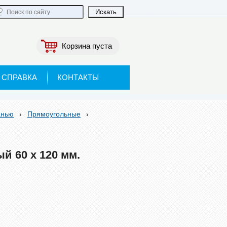
Корзина пуста
СПРАВКА
КОНТАКТЫ
анью
›
Прямоугольные
›
й 60 х 120 мм.