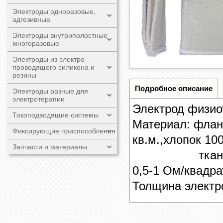
Электроды одноразовые,
адгезивные
Электроды внутриполостные
многоразовые
Электроды из электро-
проводящего силикона и
резины
Подробное описание
Электроды разные для
электротерапии
Электрод физио
Токоподводящие системы
Материал: флан
Фиксирующие приспособления
кв.м.,хлопок 10
Запчасти и материалы
ткань углеро
0,5-1 Ом/квадра
Толщина электр