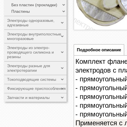
Без пластин (прокладки)
Пластины
Электроды одноразовые,
адгезивные
Электроды внутриполостные
многоразовые
Электроды из электро-
Подробное описание
проводящего силикона и
резины
Комплект флане
Электроды разные для
электродов с п
электротерапии
- прямоугольный
Токоподводящие системы
- прямоугольный
Фиксирующие приспособления
- прямоугольный
Запчасти и материалы
- прямоугольны
- прямоугольны
Применяется с 