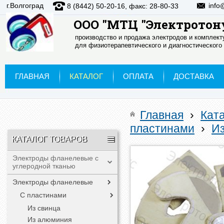
г.Волгоград
info
8 (8442) 50-20-16, факс: 28-80-33
ООО "МТЦ "Электротон
производство и продажа электродов и комплек
для физиотерапевтического и диагностического
ГЛАВНАЯ
КАТАЛОГ
ОПЛАТА
ДОСТАВКА
Главная
›
Кат
пластинами
›
И
КАТАЛОГ ТОВАРОВ
Электроды фланелевые с
углеродной тканью
Электроды фланелевые
С пластинами
Из свинца
Из алюминия