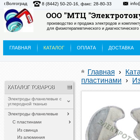
г.Волгоград
info
8 (8442) 50-20-16, факс: 28-80-33
ООО "МТЦ "Электротон
производство и продажа электродов и комплек
для физиотерапевтического и диагностического
ГЛАВНАЯ
КАТАЛОГ
ОПЛАТА
ДОСТАВКА
Главная
›
Кат
пластинами
›
И
КАТАЛОГ ТОВАРОВ
Электроды фланелевые с
углеродной тканью
Электроды фланелевые
С пластинами
Из свинца
Из алюминия