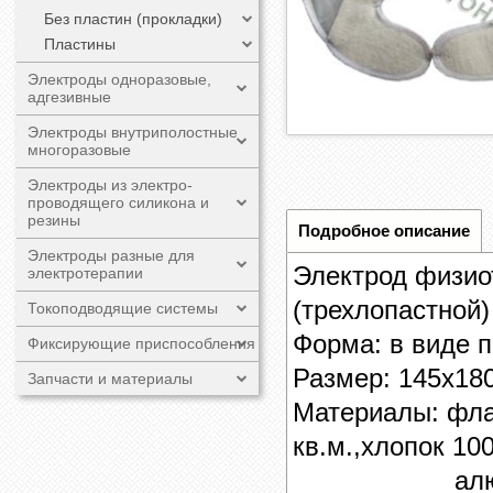
Без пластин (прокладки)
Пластины
Электроды одноразовые,
адгезивные
Электроды внутриполостные
многоразовые
Электроды из электро-
проводящего силикона и
резины
Подробное описание
Электроды разные для
Электрод физио
электротерапии
(трехлопастной)
Токоподводящие системы
Форма: в виде п
Фиксирующие приспособления
Размер:
145х18
Запчасти и материалы
Материалы: фла
кв.м.,хлопок 10
алюминиева