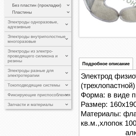
Без пластин (прокладки)
Пластины
Электроды одноразовые,
адгезивные
Электроды внутриполостные
многоразовые
Электроды из электро-
проводящего силикона и
резины
Подробное описание
Электроды разные для
Электрод физио
электротерапии
(трехлопастной)
Токоподводящие системы
Форма: в виде п
Фиксирующие приспособления
Размер:
160х19
Запчасти и материалы
Материалы: фла
кв.м.,хлопок 10
алюминиева