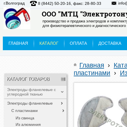
г.Волгоград
info
8 (8442) 50-20-16, факс: 28-80-33
ООО "МТЦ "Электротон
производство и продажа электродов и комплек
для физиотерапевтического и диагностического
ГЛАВНАЯ
КАТАЛОГ
ОПЛАТА
ДОСТАВКА
Главная
›
Кат
пластинами
›
И
КАТАЛОГ ТОВАРОВ
Электроды фланелевые с
углеродной тканью
Электроды фланелевые
С пластинами
Из свинца
Из алюминия