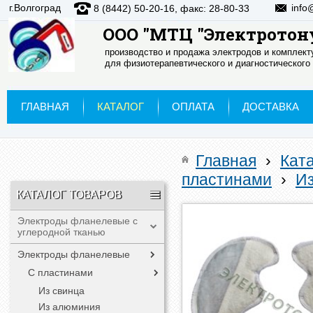
г.Волгоград
info
8 (8442) 50-20-16, факс: 28-80-33
ООО "МТЦ "Электротон
производство и продажа электродов и комплек
для физиотерапевтического и диагностического
ГЛАВНАЯ
КАТАЛОГ
ОПЛАТА
ДОСТАВКА
Главная
›
Кат
пластинами
›
И
КАТАЛОГ ТОВАРОВ
Электроды фланелевые с
углеродной тканью
Электроды фланелевые
С пластинами
Из свинца
Из алюминия