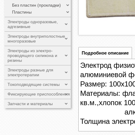
Без пластин (прокладки)
Пластины
Электроды одноразовые,
адгезивные
Электроды внутриполостные
многоразовые
Электроды из электро-
Подробное описание
проводящего силикона и
резины
Электрод физио
Электроды разные для
алюминиевой ф
электротерапии
Размер:
100х10
Токоподводящие системы
Материалы: фла
Фиксирующие приспособления
кв.м.,хлопок 10
Запчасти и материалы
алюминиева
Толщина электр