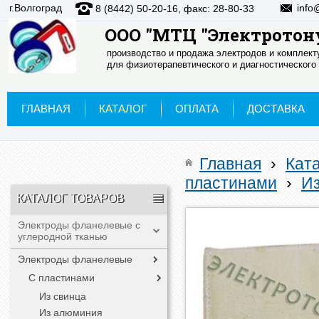
г.Волгоград
info
8 (8442) 50-20-16, факс: 28-80-33
ООО "МТЦ "Электротон
производство и продажа электродов и комплек
для физиотерапевтического и диагностического
ГЛАВНАЯ
КАТАЛОГ
ОПЛАТА
ДОСТАВКА
Главная
›
Кат
пластинами
›
И
КАТАЛОГ ТОВАРОВ
Электроды фланелевые с
углеродной тканью
Электроды фланелевые
С пластинами
Из свинца
Из алюминия