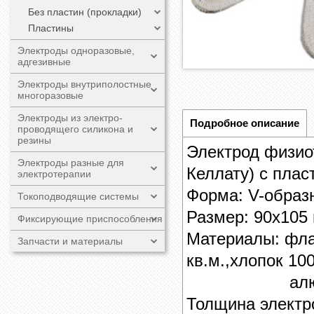
Без пластин (прокладки)
Пластины
Электроды одноразовые,
адгезивные
Электроды внутриполостные
многоразовые
Электроды из электро-
Подробное описание
проводящего силикона и
резины
Электрод физио
Электроды разные для
Келлату) с пла
электротерапии
Форма: V-образ
Токоподводящие системы
Размер:
90х105
Фиксирующие приспособления
Материалы: фла
Запчасти и материалы
кв.м.,хлопок 10
алюминиева
Толщина электр