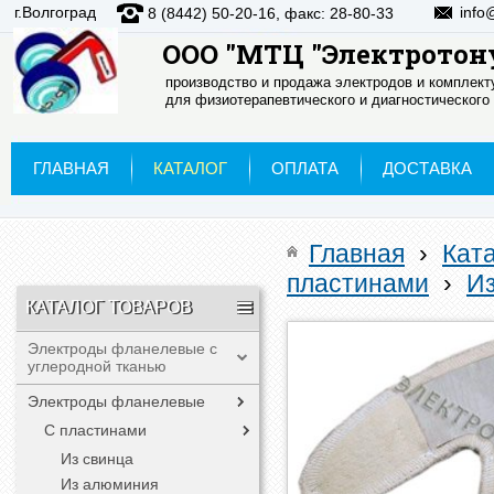
г.Волгоград
info
8 (8442) 50-20-16, факс: 28-80-33
ООО "МТЦ "Электротон
производство и продажа электродов и комплек
для физиотерапевтического и диагностического
ГЛАВНАЯ
КАТАЛОГ
ОПЛАТА
ДОСТАВКА
Главная
›
Кат
пластинами
›
И
КАТАЛОГ ТОВАРОВ
Электроды фланелевые с
углеродной тканью
Электроды фланелевые
С пластинами
Из свинца
Из алюминия