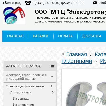
г.Волгоград
info
8 (8442) 50-20-16, факс: 28-80-33
ООО "МТЦ "Электротон
производство и продажа электродов и комплек
для физиотерапевтического и диагностического
ГЛАВНАЯ
КАТАЛОГ
ОПЛАТА
ДОСТАВКА
Главная
›
Кат
пластинами
›
Из
КАТАЛОГ ТОВАРОВ
Электроды фланелевые с
углеродной тканью
Электроды фланелевые
С пластинами
Из свинца
Из алюминия