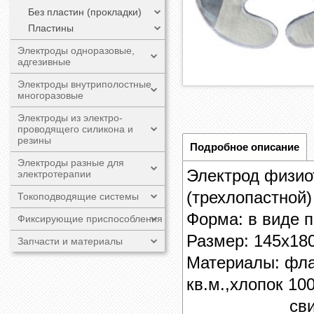
Без пластин (прокладки)
Пластины
Электроды одноразовые,
адгезивные
Электроды внутриполостные
многоразовые
Электроды из электро-
проводящего силикона и
резины
Подробное описание
Электроды разные для
Электрод физио
электротерапии
(трехлопастной)
Токоподводящие системы
Форма: в виде п
Фиксирующие приспособления
Размер:
145х18
Запчасти и материалы
Материалы: фла
кв.м.,хлопок 10
свинцовая ф