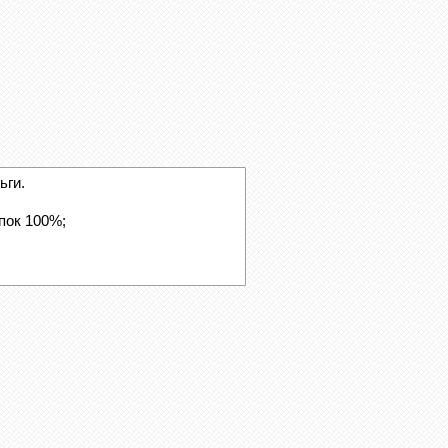
ьги.
пок 100%;