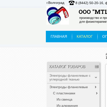
г.Волгоград
8 (8442) 50-20-16, 
ООО "МТЦ
производство и п
для физиотерапевт
ГЛАВНАЯ
КАТАЛОГ
О
КАТАЛОГ ТОВАРОВ
Электроды фланелевые с
углеродной тканью
Электроды фланелевые
С пластинами
Из свинца
Из алюминия