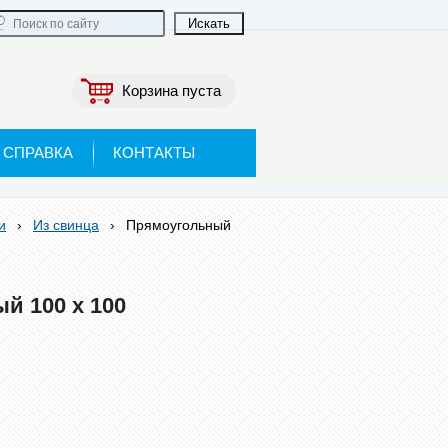
Корзина пуста
СПРАВКА
КОНТАКТЫ
и
›
Из свинца
›
Прямоугольный
й 100 х 100