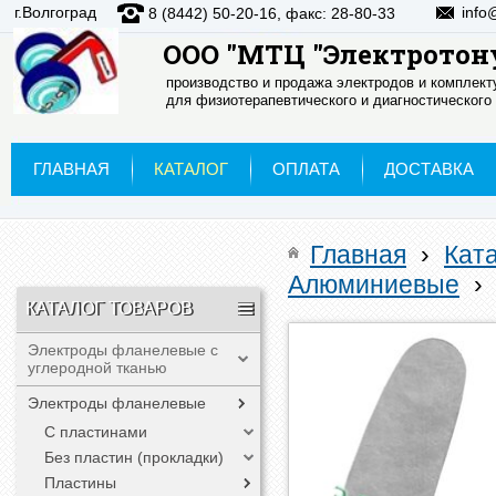
г.Волгоград
info
8 (8442) 50-20-16, факс: 28-80-33
ООО "МТЦ "Электротон
производство и продажа электродов и комплек
для физиотерапевтического и диагностического
ГЛАВНАЯ
КАТАЛОГ
ОПЛАТА
ДОСТАВКА
Главная
›
Кат
Алюминиевые
›
КАТАЛОГ ТОВАРОВ
Электроды фланелевые с
углеродной тканью
Электроды фланелевые
С пластинами
Без пластин (прокладки)
Пластины