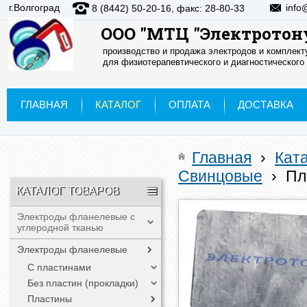
г.Волгоград
info
8 (8442) 50-20-16, факс: 28-80-33
ООО "МТЦ "Электротон
производство и продажа электродов и комплек
для физиотерапевтического и диагностического
ГЛАВНАЯ
КАТАЛОГ
ОПЛАТА
ДОСТАВКА
Главная
›
Кат
Свинцовые
›
Пл
КАТАЛОГ ТОВАРОВ
Электроды фланелевые с
углеродной тканью
Электроды фланелевые
С пластинами
Без пластин (прокладки)
Пластины