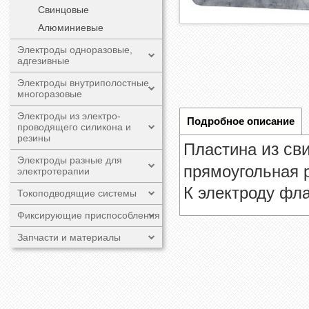
Свинцовые
Алюминиевые
Электроды одноразовые,
адгезивные
Электроды внутриполостные
многоразовые
Электроды из электро-
Подробное описание
проводящего силикона и
резины
Пластина
из св
Электроды разные для
прямоугольная 
электротерапии
К электроду фл
Токоподводящие системы
Фиксирующие приспособления
Запчасти и материалы