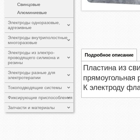
Свинцовые
Алюминиевые
Электроды одноразовые,
адгезивные
Электроды внутриполостные
многоразовые
Электроды из электро-
Подробное описание
проводящего силикона и
резины
Пластина
из св
Электроды разные для
прямоугольная 
электротерапии
К электроду фл
Токоподводящие системы
Фиксирующие приспособления
Запчасти и материалы