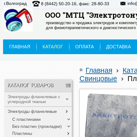
г.Волгоград
info
8 (8442) 50-20-16, факс: 28-80-33
ООО "МТЦ "Электротон
производство и продажа электродов и комплек
для физиотерапевтического и диагностического
ГЛАВНАЯ
КАТАЛОГ
ОПЛАТА
ДОСТАВКА
Главная
›
Кат
Свинцовые
›
Пл
КАТАЛОГ ТОВАРОВ
Электроды фланелевые с
углеродной тканью
Электроды фланелевые
С пластинами
Без пластин (прокладки)
Пластины