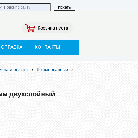
Корзина пуста
СПРАВКА
КОНТАКТЫ
кона и резины
›
Штампованные
›
мм двухслойный