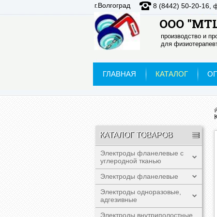
г.Волгоград
8 (8442) 50-20-16, 
ООО "МТЦ
производство и п
для физиотерапевт
ГЛАВНАЯ
КАТАЛОГ
О
КАТАЛОГ ТОВАРОВ
Электроды фланелевые с
углеродной тканью
Электроды фланелевые
Электроды одноразовые,
адгезивные
Электроды внутриполостные