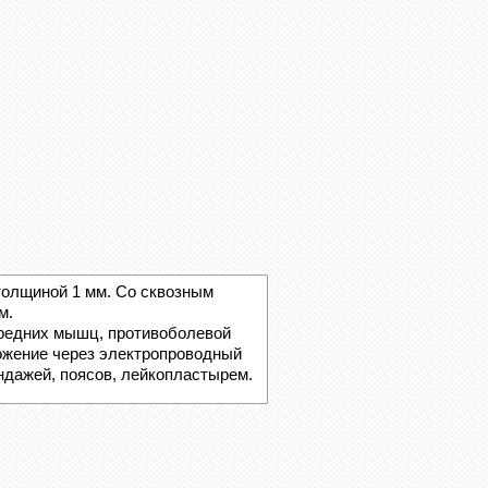
толщиной 1 мм. Со сквозным
м.
редних мышц, противоболевой
ожение через электропроводный
ндажей, поясов, лейкопластырем.