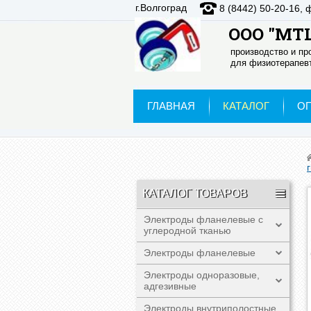
г.Волгоград
8 (8442) 50-20-16, 
ООО "МТЦ
производство и п
для физиотерапевт
ГЛАВНАЯ
КАТАЛОГ
О
КАТАЛОГ ТОВАРОВ
Электроды фланелевые с
углеродной тканью
Электроды фланелевые
Электроды одноразовые,
адгезивные
Электроды внутриполостные