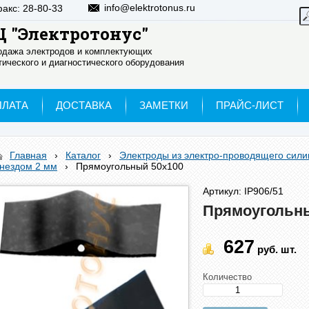
info@elektrotonus.ru
факс: 28-80-33
 "Электротонус"
родажа электродов и комплектующих
ического и диагностического оборудования
ПЛАТА
ДОСТАВКА
ЗАМЕТКИ
ПРАЙС-ЛИСТ
Главная
›
Каталог
›
Электроды из электро-проводящего сили
гнездом 2 мм
›
Прямоугольный 50х100
Артикул: IP906/51
Прямоугольны
627
руб.
шт.
Количество