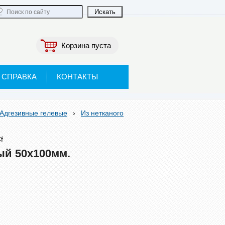
Корзина пуста
СПРАВКА
КОНТАКТЫ
Адгезивные гелевые
›
Из нетканого
f
й 50x100мм.