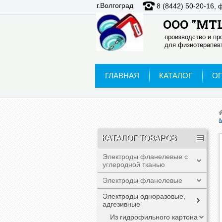
г.Волгоград
8 (8442) 50-20-16, 
ООО "МТЦ
производство и п
для физиотерапевт
ГЛАВНАЯ
КАТАЛОГ
О
КАТАЛОГ ТОВАРОВ
Электроды фланелевые с
углеродной тканью
Электроды фланелевые
Электроды одноразовые,
адгезивные
Из гидрофильного картона