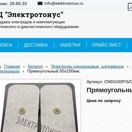
info@elektrotonus.ru
факс: 28-80-33
 "Электротонус"
родажа электродов и комплектующих
ического и диагностического оборудования
ПЛАТА
ДОСТАВКА
ЗАМЕТКИ
ПРАЙС-ЛИСТ
Главная
›
Каталог
›
Электроды одноразовые, адгезивные
›
материала
›
Прямоугольный 50x100мм.
Артикул: CN50100P/S/C
Прямоугольны
Цена по запросу