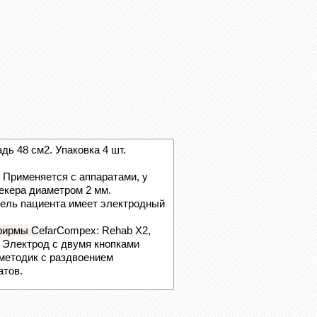
ь 48 см2. Упаковка 4 шт.
 Применяется с аппаратами, у
екера диаметром 2 мм.
абель пациента имеет электродный
фирмы С
efarСompex: Rehab X2,
5. Электрод с двумя кнопками
методик с раздвоением
атов.