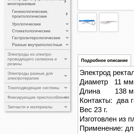
многоразовые
Гинекологические,
проктологические
Урологические
Стоматологические
Гастроэнтерологические
Разные внутриполостные
Электроды из электро-
проводящего силикона и
Подробное описание
резины
Электрод ректа
Электроды разные для
электротерапии
Диаметр 11 мм
Токоподводящие системы
Длина 138 м
Фиксирующие приспособления
Контакты: два 
Запчасти и материалы
Вес 23 г.
Изготовлен из 
Применение: дл