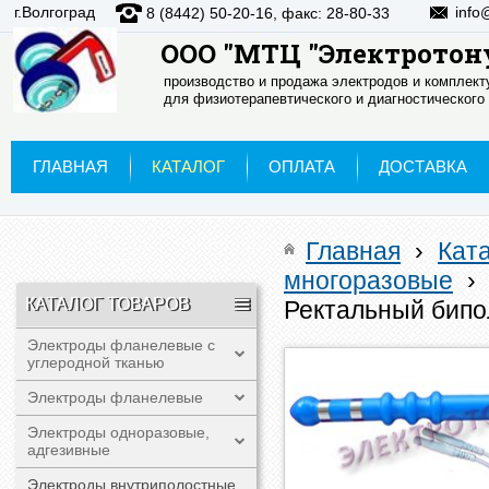
г.Волгоград
info
8 (8442) 50-20-16, факс: 28-80-33
ООО "МТЦ "Электротон
производство и продажа электродов и комплек
для физиотерапевтического и диагностического
ГЛАВНАЯ
КАТАЛОГ
ОПЛАТА
ДОСТАВКА
Главная
›
Кат
многоразовые
›
КАТАЛОГ ТОВАРОВ
Ректальный бипо
Электроды фланелевые с
углеродной тканью
Электроды фланелевые
Электроды одноразовые,
адгезивные
Электроды внутриполостные