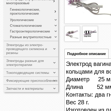
многоразовые
Гинекологические,
проктологические
Урологические
Стоматологические
Гастроэнтерологические
Разные внутриполостные
Электроды из электро-
проводящего силикона и
резины
Подробное описание
Электроды разные для
Электрод вагин
электротерапии
кольцами для в
Токоподводящие системы
Диаметр 25 м
Фиксирующие приспособления
Длина 52 м
Запчасти и материалы
Контакты: два 
Вес 28 г.
Изготовлен из 