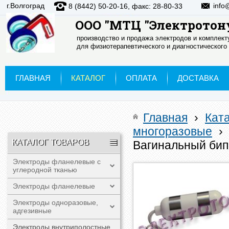
г.Волгоград
info
8 (8442) 50-20-16, факс: 28-80-33
ООО "МТЦ "Электротон
производство и продажа электродов и комплек
для физиотерапевтического и диагностического
ГЛАВНАЯ
КАТАЛОГ
ОПЛАТА
ДОСТАВКА
Главная
›
Кат
многоразовые
›
КАТАЛОГ ТОВАРОВ
Вагинальный бип
Электроды фланелевые с
углеродной тканью
Электроды фланелевые
Электроды одноразовые,
адгезивные
Электроды внутриполостные