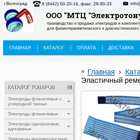
г.Волгоград
info
8 (8442) 50-20-16, факс: 28-80-33
ООО "МТЦ "Электротон
производство и продажа электродов и комплек
для физиотерапевтического и диагностического
ГЛАВНАЯ
КАТАЛОГ
ОПЛАТА
ДОСТАВКА
Главная
›
Кат
Эластичный реме
КАТАЛОГ ТОВАРОВ
Электроды фланелевые с
углеродной тканью
Электроды фланелевые
Электроды одноразовые,
адгезивные
Электроды внутриполостные