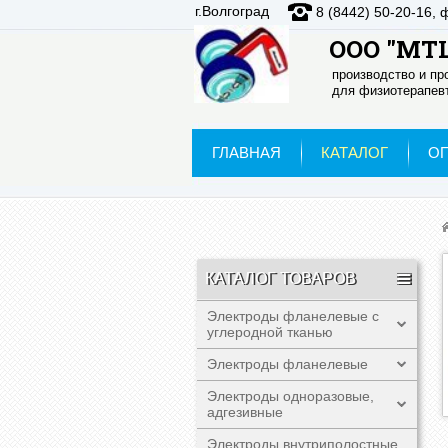
г.Волгоград
8 (8442) 50-20-16, 
ООО "МТЦ
производство и п
для физиотерапевт
ГЛАВНАЯ
КАТАЛОГ
О
КАТАЛОГ ТОВАРОВ
Электроды фланелевые с
углеродной тканью
Электроды фланелевые
Электроды одноразовые,
адгезивные
Электроды внутриполостные