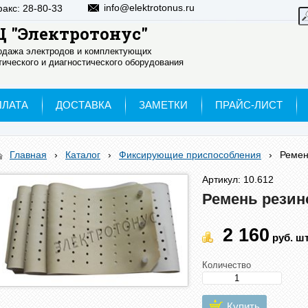
info@elektrotonus.ru
факс: 28-80-33
 "Электротонус"
родажа электродов и комплектующих
ического и диагностического оборудования
ПЛАТА
ДОСТАВКА
ЗАМЕТКИ
ПРАЙС-ЛИСТ
Главная
›
Каталог
›
Фиксирующие приспособления
›
Ремен
Артикул: 10.612
Ремень резин
2 160
руб.
шт
Количество
Купить