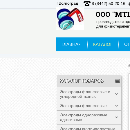
г.Волгоград
8 (8442) 50-20-16, 
ООО "МТЦ
производство и п
для физиотерапевт
ГЛАВНАЯ
КАТАЛОГ
О
КАТАЛОГ ТОВАРОВ
Электроды фланелевые с
углеродной тканью
Электроды фланелевые
Электроды одноразовые,
адгезивные
Электроды внутриполостные