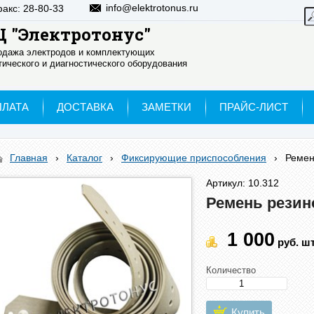
info@elektrotonus.ru
факс: 28-80-33
 "Электротонус"
родажа электродов и комплектующих
ического и диагностического оборудования
ПЛАТА
ДОСТАВКА
ЗАМЕТКИ
ПРАЙС-ЛИСТ
Главная
›
Каталог
›
Фиксирующие приспособления
›
Ремен
Артикул: 10.312
Ремень резин
1 000
руб.
шт
Количество
Купить