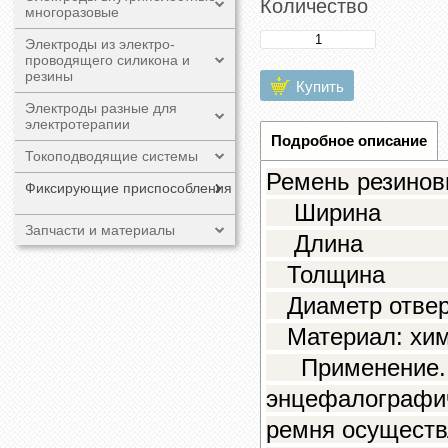
Количество
многоразовые
Электроды из электро-
проводящего силикона и
резины
Купить
Электроды разные для
электротерапии
Подробное описание
Токоподводящие системы
Ремень резинов
Фиксирующие приспособления
Ширина 
Запчасти и материалы
Длина 1
Толщина
Диаметр отвер
Материал: хими
Применение. Д
энцефалографич
ремня осуществ