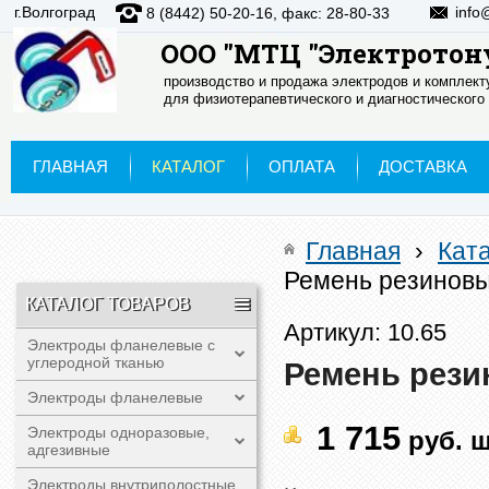
г.Волгоград
info
8 (8442) 50-20-16, факс: 28-80-33
ООО "МТЦ "Электротон
производство и продажа электродов и комплек
для физиотерапевтического и диагностического
ГЛАВНАЯ
КАТАЛОГ
ОПЛАТА
ДОСТАВКА
Главная
›
Кат
Ремень резинов
КАТАЛОГ ТОВАРОВ
Артикул: 10.65
Электроды фланелевые с
углеродной тканью
Ремень рези
Электроды фланелевые
1 715
Электроды одноразовые,
руб.
ш
адгезивные
Электроды внутриполостные