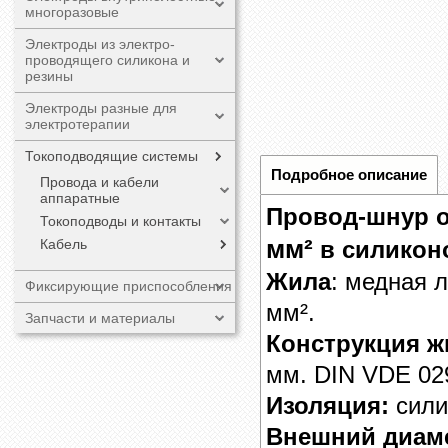
многоразовые
Электроды из электро-
проводящего силикона и
резины
Электроды разные для
электротерапии
Токоподводящие системы
Подробное описание
Провода и кабели
аппаратные
Провод-шнур 
Токоподводы и контакты
мм²
в силикон
Кабель
Жила
: медная 
Фиксирующие приспособления
мм².
Запчасти и материалы
Конструкция 
мм. DIN VDE 02
Изоляция:
сили
Внешний диам