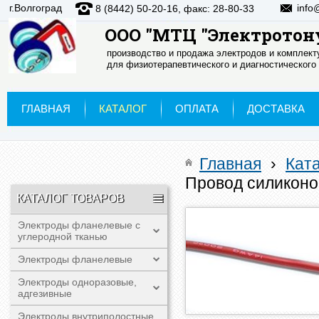
г.Волгоград
info
8 (8442) 50-20-16, факс: 28-80-33
ООО "МТЦ "Электротон
производство и продажа электродов и комплек
для физиотерапевтического и диагностического
ГЛАВНАЯ
КАТАЛОГ
ОПЛАТА
ДОСТАВКА
Главная
›
Кат
Провод силиконо
КАТАЛОГ ТОВАРОВ
Электроды фланелевые с
углеродной тканью
Электроды фланелевые
Электроды одноразовые,
адгезивные
Электроды внутриполостные