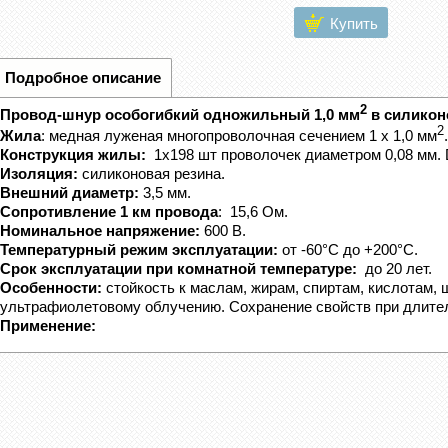
Купить
Подробное описание
2
Провод-шнур особогибкий одножильный 1,0 мм
в силикон
2
Жила
: медная луженая многопроволочная сечением 1 х 1,0
мм
.
Конструкция жилы
:
1х198 шт проволочек диаметром 0,08 мм. 
Изоляция:
силиконовая резина.
Внешний диаметр:
3,5 мм.
Сопротивление 1 км провода
: 15,6 Ом.
Номинальное напряжение:
600 В.
Температурный режим эксплуатации:
от -60°С до +200°С.
Срок эксплуатации при комнатной температуре:
до 20 лет.
Особенности:
стойкость к маслам, жирам, спиртам, кислотам, 
ультрафиолетовому облучению. Сохранение свойств при длител
Применение: