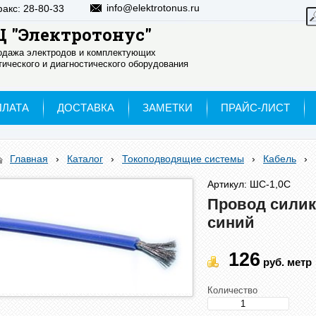
info@elektrotonus.ru
факс: 28-80-33
 "Электротонус"
родажа электродов и комплектующих
ического и диагностического оборудования
ПЛАТА
ДОСТАВКА
ЗАМЕТКИ
ПРАЙС-ЛИСТ
Главная
›
Каталог
›
Токоподводящие системы
›
Кабель
›
Артикул: ШС-1,0С
Провод силик
синий
126
руб.
метр
Количество