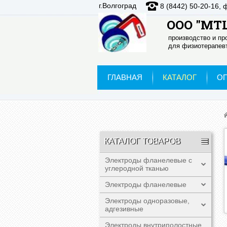
г.Волгоград
8 (8442) 50-20-16, 
ООО "МТЦ
производство и п
для физиотерапевт
ГЛАВНАЯ
КАТАЛОГ
О
КАТАЛОГ ТОВАРОВ
Электроды фланелевые с
углеродной тканью
Электроды фланелевые
Электроды одноразовые,
адгезивные
Электроды внутриполостные