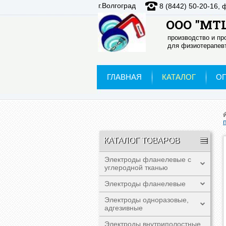
г.Волгоград
8 (8442) 50-20-16, 
ООО "МТЦ
производство и п
для физиотерапевт
ГЛАВНАЯ
КАТАЛОГ
О
КАТАЛОГ ТОВАРОВ
Электроды фланелевые с
углеродной тканью
Электроды фланелевые
Электроды одноразовые,
адгезивные
Электроды внутриполостные