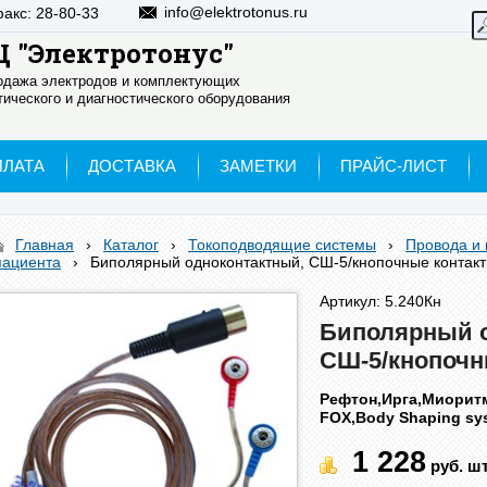
info@elektrotonus.ru
факс: 28-80-33
 "Электротонус"
родажа электродов и комплектующих
ического и диагностического оборудования
ПЛАТА
ДОСТАВКА
ЗАМЕТКИ
ПРАЙС-ЛИСТ
Главная
›
Каталог
›
Токоподводящие системы
›
Провода и
пациента
›
Биполярный одноконтактный, СШ-5/кнопочные контакт
Артикул: 5.240Кн
Биполярный 
СШ-5/кнопочн
Рефтон,Ирга,Миоритм
FOX,Body Shaping sy
1 228
руб.
шт