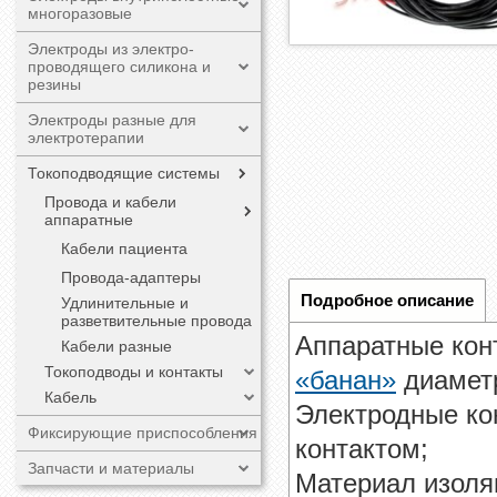
многоразовые
Электроды из электро-
проводящего силикона и
резины
Электроды разные для
электротерапии
Токоподводящие системы
Провода и кабели
аппаратные
Кабели пациента
Провода-адаптеры
Подробное описание
Удлинительные и
разветвительные провода
Аппаратные кон
Кабели разные
Токоподводы и контакты
«банан»
диаметр
Кабель
Электродные ко
Фиксирующие приспособления
контактом;
Запчасти и материалы
Материал изоля