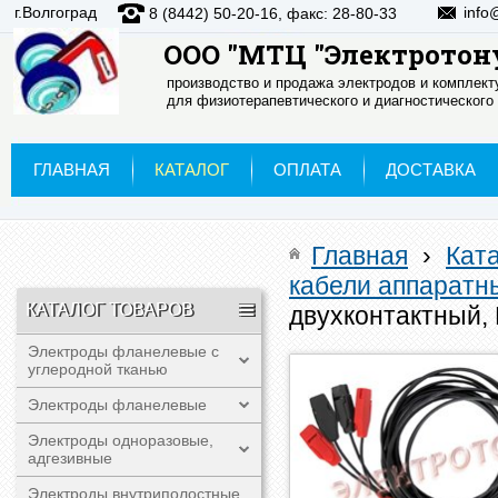
г.Волгоград
info
8 (8442) 50-20-16, факс: 28-80-33
ООО "МТЦ "Электротон
производство и продажа электродов и комплек
для физиотерапевтического и диагностического
ГЛАВНАЯ
КАТАЛОГ
ОПЛАТА
ДОСТАВКА
Главная
›
Кат
кабели аппаратн
КАТАЛОГ ТОВАРОВ
двухконтактный,
Электроды фланелевые с
углеродной тканью
Электроды фланелевые
Электроды одноразовые,
адгезивные
Электроды внутриполостные