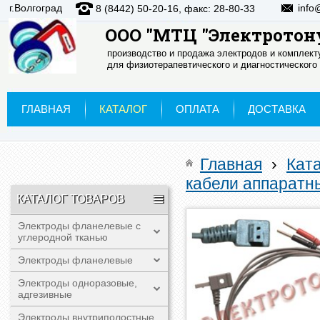
г.Волгоград
info
8 (8442) 50-20-16, факс: 28-80-33
ООО "МТЦ "Электротон
производство и продажа электродов и комплек
для физиотерапевтического и диагностического
ГЛАВНАЯ
КАТАЛОГ
ОПЛАТА
ДОСТАВКА
Главная
›
Кат
кабели аппаратн
КАТАЛОГ ТОВАРОВ
Электроды фланелевые с
углеродной тканью
Электроды фланелевые
Электроды одноразовые,
адгезивные
Электроды внутриполостные