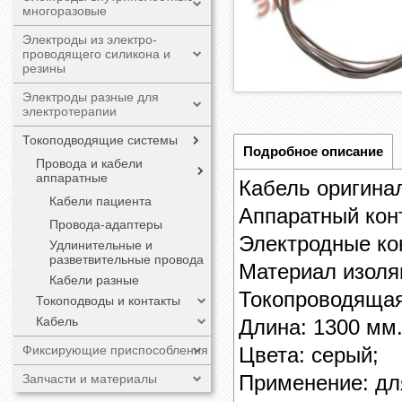
многоразовые
Электроды из электро-
проводящего силикона и
резины
Электроды разные для
электротерапии
Токоподводящие системы
Подробное описание
Провода и кабели
аппаратные
Кабель оригина
Кабели пациента
Аппаратный конт
Провода-адаптеры
Электродные ко
Удлинительные и
разветвительные провода
Материал изоля
Кабели разные
Токопроводящая
Токоподводы и контакты
Кабель
Длина: 1300 мм.
Цвета: серый;
Фиксирующие приспособления
Применение: дл
Запчасти и материалы