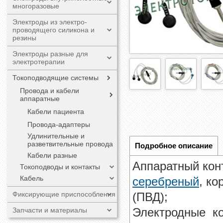
многоразовые
Электроды из электро-
проводящего силикона и
резины
Электроды разные для
электротерапии
Токоподводящие системы
Провода и кабели
аппаратные
Кабели пациента
Провода-адаптеры
Удлинительные и
разветвительные провода
Подробное описание
Кабели разные
Аппаратный кон
Токоподводы и контакты
Кабель
серебреный
, ко
(ПВД);
Фиксирующие приспособления
Электродные к
Запчасти и материалы