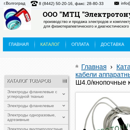
г.Волгоград
info
8 (8442) 50-20-16, факс: 28-80-33
ООО "МТЦ "Электротон
производство и продажа электродов и комплек
для физиотерапевтического и диагностического
ГЛАВНАЯ
КАТАЛОГ
ОПЛАТА
ДОСТАВКА
Главная
›
Кат
кабели аппаратн
КАТАЛОГ ТОВАРОВ
Ш4.0/кнопочные 
Электроды фланелевые с
углеродной тканью
Электроды фланелевые
Электроды одноразовые,
адгезивные
Электроды внутриполостные