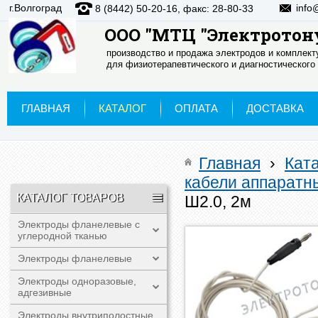
г.Волгоград
info
8 (8442) 50-20-16, факс: 28-80-33
ООО "МТЦ "Электротон
производство и продажа электродов и комплек
для физиотерапевтического и диагностического
ГЛАВНАЯ
КАТАЛОГ
ОПЛАТА
ДОСТАВКА
Главная
›
Кат
кабели аппаратн
КАТАЛОГ ТОВАРОВ
Ш2.0, 2м
Электроды фланелевые с
углеродной тканью
Электроды фланелевые
Электроды одноразовые,
адгезивные
Электроды внутриполостные