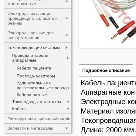
многоразовые
Электроды из электро-
проводящего силикона и
резины
Электроды разные для
электротерапии
Токоподводящие системы
Провода и кабели
аппаратные
Кабели пациента
Подробное описание
Провода-адаптеры
Кабель пациент
Удлинительные и
разветвительные провода
Аппаратные кон
Кабели разные
Электродные ко
Токоподводы и контакты
Кабель
Материал изоля
Фиксирующие приспособления
Токопроводящая
Длина: 2000 мм.
Запчасти и материалы