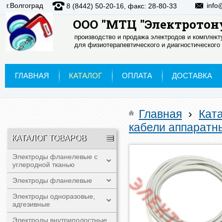
г.Волгоград
info
8 (8442) 50-20-16, факс: 28-80-33
ООО "МТЦ "Электротон
производство и продажа электродов и комплек
для физиотерапевтического и диагностического
ГЛАВНАЯ
КАТАЛОГ
ОПЛАТА
ДОСТАВКА
Главная
›
Кат
кабели аппаратн
КАТАЛОГ ТОВАРОВ
Электроды фланелевые с
углеродной тканью
Электроды фланелевые
Электроды одноразовые,
адгезивные
Электроды внутриполостные