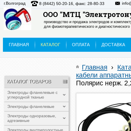
г.Волгоград
info
8 (8442) 50-20-16, факс: 28-80-33
ООО "МТЦ "Электротон
производство и продажа электродов и комплек
для физиотерапевтического и диагностического
ГЛАВНАЯ
КАТАЛОГ
ОПЛАТА
ДОСТАВКА
Главная
›
Кат
кабели аппаратн
КАТАЛОГ ТОВАРОВ
Полярис нерж. 2
Электроды фланелевые с
углеродной тканью
Электроды фланелевые
Электроды одноразовые,
адгезивные
Электроды внутриполостные