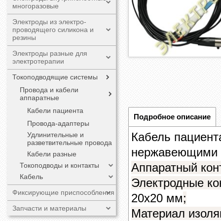
многоразовые
Электроды из электро-
проводящего силикона и
резины
Электроды разные для
электротерапии
Токоподводящие системы
Провода и кабели
аппаратные
Кабели пациента
Подробное описание
Провода-адаптеры
Кабель пациент
Удлинительные и
разветвительные провода
нержавеющими 
Кабели разные
Аппаратный конт
Токоподводы и контакты
Кабель
Электродные ко
Фиксирующие приспособления
20х20 мм
;
Запчасти и материалы
Материал изоля