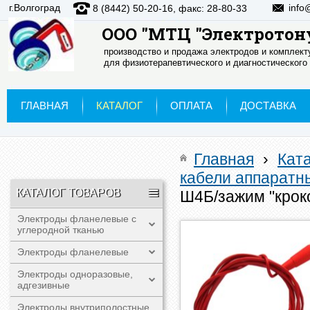
г.Волгоград
info
8 (8442) 50-20-16, факс: 28-80-33
ООО "МТЦ "Электротон
производство и продажа электродов и комплек
для физиотерапевтического и диагностического
ГЛАВНАЯ
КАТАЛОГ
ОПЛАТА
ДОСТАВКА
Главная
›
Кат
кабели аппаратн
КАТАЛОГ ТОВАРОВ
Ш4Б/зажим "крок
Электроды фланелевые с
углеродной тканью
Электроды фланелевые
Электроды одноразовые,
адгезивные
Электроды внутриполостные