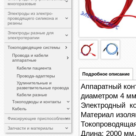
многоразовые
Электроды из электро-
проводящего силикона и
резины
Электроды разные для
электротерапии
Токоподводящие системы
Провода и кабели
аппаратные
Кабели пациента
Подробное описание
Провода-адаптеры
Удлинительные и
Аппаратный кон
разветвительные провода
диаметром 4 мм
Кабели разные
Токоподводы и контакты
Электродный ко
Кабель
Материал изоля
Фиксирующие приспособления
Токопроводящая
Запчасти и материалы
Длина: 2000 мм.