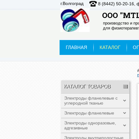
г.Волгоград
8 (8442) 50-20-16, 
ООО "МТЦ
производство и п
для физиотерапевт
ГЛАВНАЯ
КАТАЛОГ
О
КАТАЛОГ ТОВАРОВ
Электроды фланелевые с
углеродной тканью
Электроды фланелевые
Электроды одноразовые,
адгезивные
Электроды внутриполостные