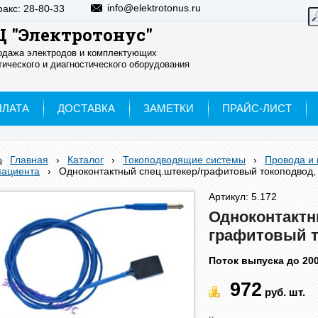
info@elektrotonus.ru
факс: 28-80-33
 "Электротонус"
родажа электродов и комплектующих
ического и диагностического оборудования
ПЛАТА
ДОСТАВКА
ЗАМЕТКИ
ПРАЙС-ЛИСТ
Главная
›
Каталог
›
Токоподводящие системы
›
Провода и
пациента
›
Одноконтактный спец.штекер/графитовый токоподвод,
Артикул: 5.172
Одноконтактн
графитовый т
Поток выпуска до 200
972
руб.
шт.