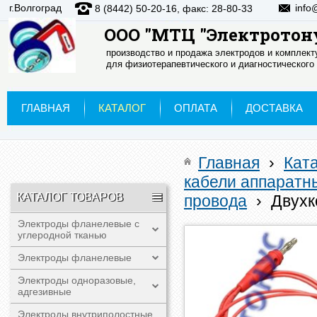
г.Волгоград
info
8 (8442) 50-20-16, факс: 28-80-33
ООО "МТЦ "Электротон
производство и продажа электродов и комплек
для физиотерапевтического и диагностического
ГЛАВНАЯ
КАТАЛОГ
ОПЛАТА
ДОСТАВКА
Главная
›
Кат
кабели аппаратн
КАТАЛОГ ТОВАРОВ
провода
›
Двухк
Электроды фланелевые с
углеродной тканью
Электроды фланелевые
Электроды одноразовые,
адгезивные
Электроды внутриполостные