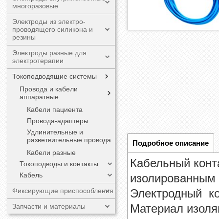
многоразовые
Электроды из электро-
проводящего силикона и
резины
Электроды разные для
электротерапии
Токоподводящие системы
Провода и кабели
аппаратные
Кабели пациента
Провода-адаптеры
Удлинительные и
разветвительные провода
Подробное описание
Кабели разные
Кабельный конт
Токоподводы и контакты
Кабель
изолированным 
Электродный ко
Фиксирующие приспособления
Материал изоля
Запчасти и материалы