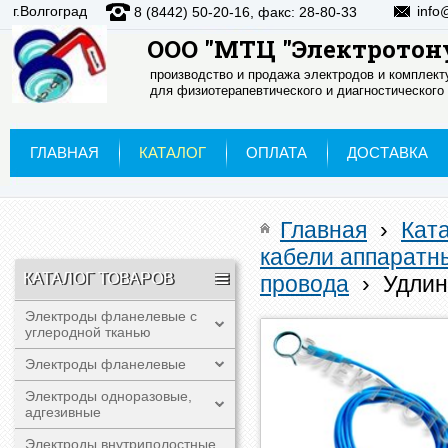
г.Волгоград
info
8 (8442) 50-20-16, факс: 28-80-33
ООО "МТЦ "Электротон
производство и продажа электродов и комплек
для физиотерапевтического и диагностического
ГЛАВНАЯ
КАТАЛОГ
ОПЛАТА
ДОСТАВКА
Главная
›
Кат
кабели аппаратн
КАТАЛОГ ТОВАРОВ
провода
›
Удлин
Электроды фланелевые с
углеродной тканью
Электроды фланелевые
Электроды одноразовые,
адгезивные
Электроды внутриполостные