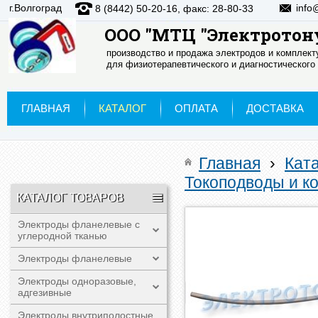
г.Волгоград
info
8 (8442) 50-20-16, факс: 28-80-33
ООО "МТЦ "Электротон
производство и продажа электродов и комплек
для физиотерапевтического и диагностического
ГЛАВНАЯ
КАТАЛОГ
ОПЛАТА
ДОСТАВКА
Главная
›
Кат
Токоподводы и к
КАТАЛОГ ТОВАРОВ
Электроды фланелевые с
углеродной тканью
Электроды фланелевые
Электроды одноразовые,
адгезивные
Электроды внутриполостные