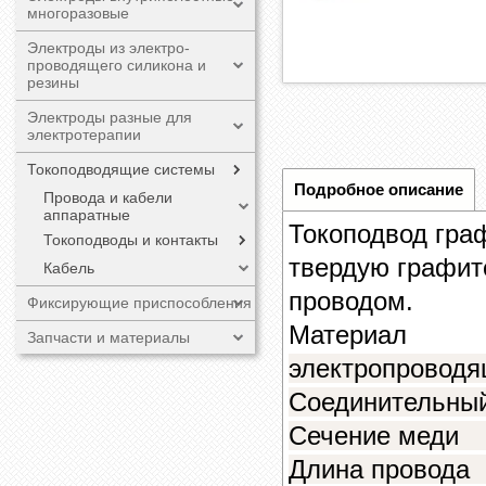
многоразовые
Электроды из электро-
проводящего силикона и
резины
Электроды разные для
электротерапии
Токоподводящие системы
Подробное описание
Провода и кабели
аппаратные
Токоподвод гра
Токоподводы и контакты
твердую графит
Кабель
проводом.
Фиксирующие приспособления
Мате
Запчасти и материалы
электропроводя
Соединительный
Сечение м
Длина пров