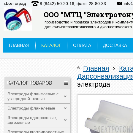
г.Волгоград
info
8 (8442) 50-20-16, факс: 28-80-33
ООО "МТЦ "Электротон
производство и продажа электродов и комплек
для физиотерапевтического и диагностического
ГЛАВНАЯ
КАТАЛОГ
ОПЛАТА
ДОСТАВКА
Главная
›
Кат
Дарсонвализация
КАТАЛОГ ТОВАРОВ
электрода
Электроды фланелевые с
углеродной тканью
Электроды фланелевые
Электроды одноразовые,
адгезивные
Электроды внутриполостные