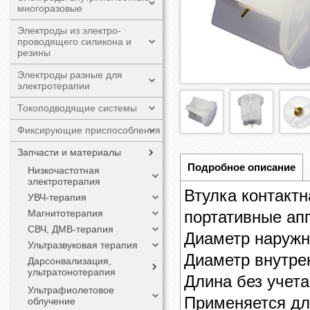
многоразовые
Электроды из электро-
проводящего силикона и
резины
Электроды разные для
электротерапии
Токоподводящие системы
Фиксирующие приспособления
Запчасти и материалы
Подробное описание
Низкочастотная
электротерапия
Втулка контактн
УВЧ-терапия
Магнитотерапия
портативные ап
СВЧ, ДМВ-терапия
Диаметр наружн
Ультразвуковая терапия
Диаметр внутрен
Дарсонвализация,
ультратонотерапия
Длина без учета
Ультрафиолетовое
Применяется дл
облучение