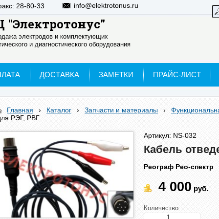
info@elektrotonus.ru
факс: 28-80-33
 "Электротонус"
родажа электродов и комплектующих
ического и диагностического оборудования
ПЛАТА
ДОСТАВКА
ЗАМЕТКИ
ПРАЙС-ЛИСТ
Главная
›
Каталог
›
Запчасти и материалы
›
Функциональна
для РЭГ, РВГ
Артикул: NS-032
Кабель отвед
Реограф Рео-спектр
4 000
руб.
Количество