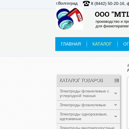
г.Волгоград
8 (8442) 50-20-16, 
ООО "МТЦ
производство и п
для физиотерапевт
ГЛАВНАЯ
КАТАЛОГ
О
КАТАЛОГ ТОВАРОВ
Электроды фланелевые с
углеродной тканью
Электроды фланелевые
Электроды одноразовые,
адгезивные
Электроды внутриполостные