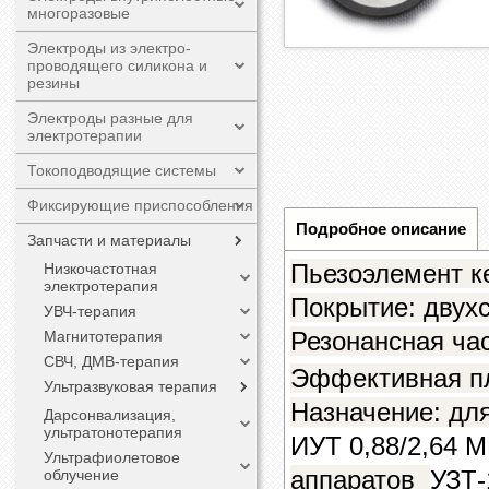
многоразовые
Электроды из электро-
проводящего силикона и
резины
Электроды разные для
электротерапии
Токоподводящие системы
Фиксирующие приспособления
Подробное описание
Запчасти и материалы
Пьезоэлемент к
Низкочастотная
электротерапия
Покрытие: двух
УВЧ-терапия
Резонансная час
Магнитотерапия
СВЧ, ДМВ-терапия
Эффективная пл
Ультразвуковая терапия
Назначение: для
Дарсонвализация,
ультратонотерапия
ИУТ 0,88/2,64 
Ультрафиолетовое
аппаратов
УЗТ-
облучение