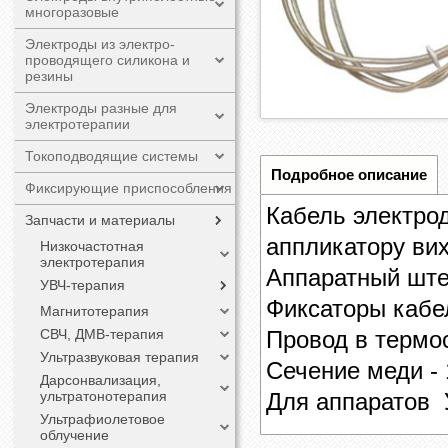
многоразовые
Электроды из электро-
проводящего силикона и
резины
Электроды разные для
электротерапии
Токоподводящие системы
Подробное описание
Фиксирующие приспособления
Кабель электрод
Запчасти и материалы
аппликатору вих
Низкочастотная
электротерапия
Аппаратный ште
УВЧ-терапия
Фиксаторы кабел
Магнитотерапия
Провод в термос
СВЧ, ДМВ-терапия
Ультразвуковая терапия
Сечение меди - 
Дарсонвализация,
Для аппаратов 
ультратонотерапия
Ультрафиолетовое
облучение