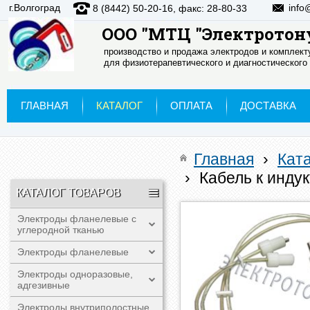
г.Волгоград
info
8 (8442) 50-20-16, факс: 28-80-33
ООО "МТЦ "Электротон
производство и продажа электродов и комплек
для физиотерапевтического и диагностического
ГЛАВНАЯ
КАТАЛОГ
ОПЛАТА
ДОСТАВКА
Главная
›
Кат
›
Кабель к инду
КАТАЛОГ ТОВАРОВ
Электроды фланелевые с
углеродной тканью
Электроды фланелевые
Электроды одноразовые,
адгезивные
Электроды внутриполостные