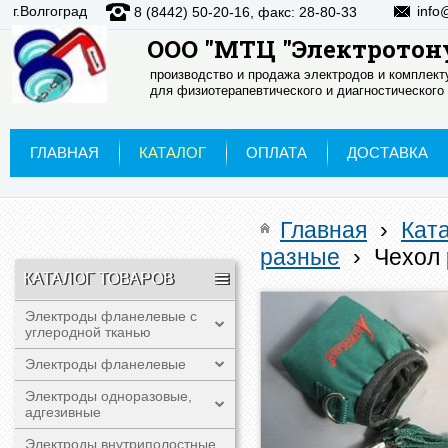
г.Волгоград
info
8 (8442) 50-20-16, факс: 28-80-33
ООО "МТЦ "Электротон
производство и продажа электродов и комплек
для физиотерапевтического и диагностического
ГЛАВНАЯ
КАТАЛОГ
ОПЛАТА
ДОСТАВКА
Главная
›
Кат
разные
›
Чехол 
КАТАЛОГ ТОВАРОВ
Электроды фланелевые с
углеродной тканью
Электроды фланелевые
Электроды одноразовые,
адгезивные
Электроды внутриполостные