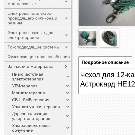
многоразовые
Электроды из электро-
проводящего силикона и
резины
Электроды разные для
электротерапии
Токоподводящие системы
Фиксирующие приспособления
Подробное описание
Запчасти и материалы
Чехол для 12-ка
Низкочастотная
электротерапия
Астрокард НЕ1
УВЧ-терапия
Магнитотерапия
СВЧ, ДМВ-терапия
Ультразвуковая терапия
Дарсонвализация,
ультратонотерапия
Ультрафиолетовое
облучение